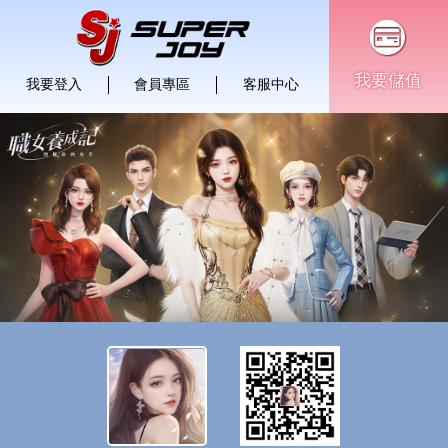
我要儲值
我要登入
會員專區
客服中心