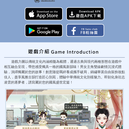
遊戲力圖以傳統文化內涵精髓為載體，通過古典與現代兩種形態在遊戲中
相互融合呈現，帶您感受獨具一格的國風新韻味！男女主角雙線劇情沉浸式體
驗，演繹獨屬於您的故事！創意隨從羈絆養成攜手破局，錦繡華裳自由裝扮妝點
佳人，盡享風雅古韻打造匠心別苑，體驗中華傳統文化別樣魅力。即刻化身壯志
凌雲的逐夢者，譜寫屬於您的國風盛世宏篇！